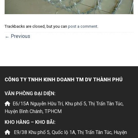
Trackbacks are closed, but you can
post a comment
.
←
Previous
CÔNG TY TNHH KINH DOANH TM DV THÀNH PHÚ
VĂN PHÒNG ĐẠI DIỆN:
E6/15A Nguyễn Hữu Trí, Khu phố 5, Thị Trấn Tân Túc,
Huyện Bình Chánh, TPHCM
KHO HÀNG – KHO BÃI:
E9/38 Khu phố 5, Quốc lộ 1A, Thị Trấn Tân Túc, Huyện