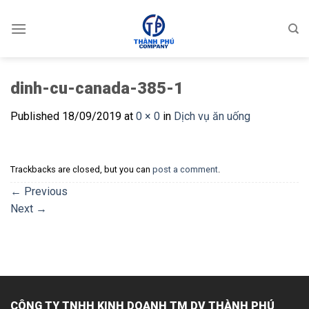
Skip
to
content
dinh-cu-canada-385-1
Published
18/09/2019
at
0 × 0
in
Dịch vụ ăn uống
Trackbacks are closed, but you can
post a comment
.
←
Previous
Next
→
CÔNG TY TNHH KINH DOANH TM DV THÀNH PHÚ