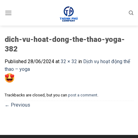
Skip
to
content
dich-vu-hoat-dong-the-thao-yoga-
382
Published
28/06/2024
at
32 × 32
in
Dịch vụ hoạt động thể
thao – yoga
Trackbacks are closed, but you can
post a comment
.
←
Previous